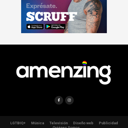
LGTBIQ+
Música
Televisión
Diseño web
Publicidad
Quiénes Somos