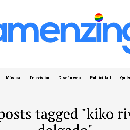
Música
Televisión
Diseño web
Publicidad
Quié
posts tagged "kiko r
delgado"