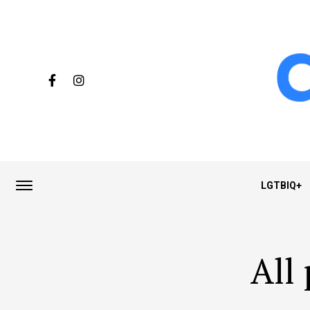
LGTBIQ+
All 