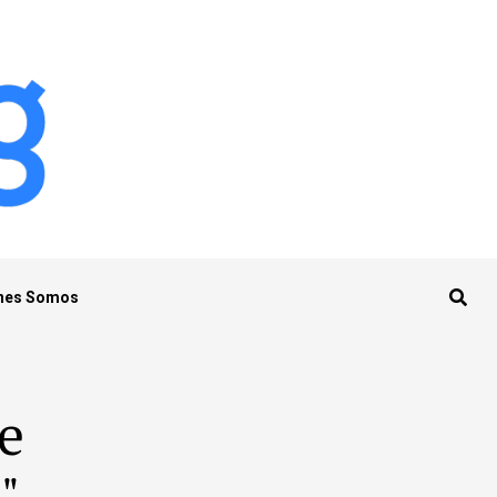
nes Somos
ie
"