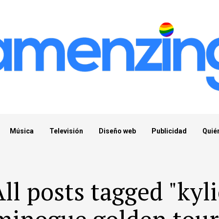
Música
Televisión
Diseño web
Publicidad
Quié
ll posts tagged "kyl
minogue golden tour