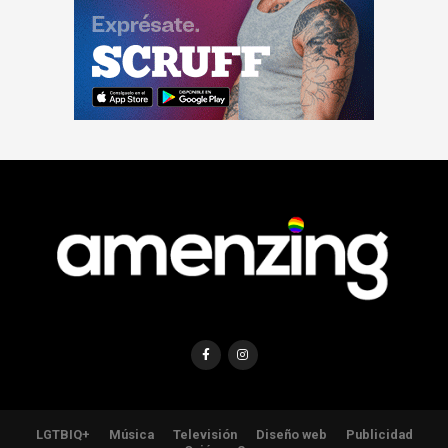
LGTBIQ+
Música
Televisión
Diseño web
Publicidad