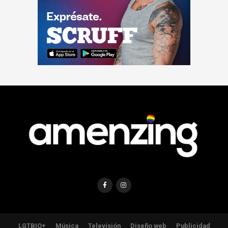
LGTBIQ+
Música
Televisión
Diseño web
Publicidad