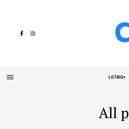
LGTBIQ+
All 