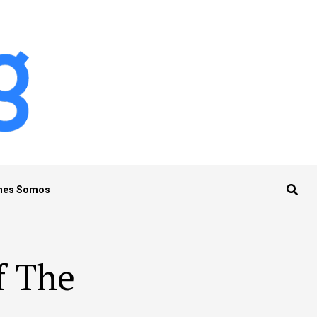
nes Somos
f The