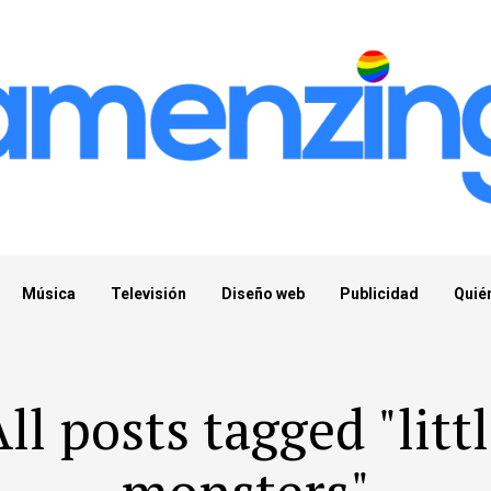
Música
Televisión
Diseño web
Publicidad
Quié
ll posts tagged "litt
monsters"