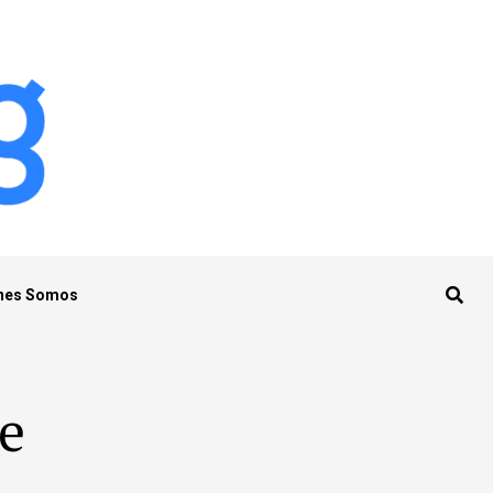
nes Somos
le