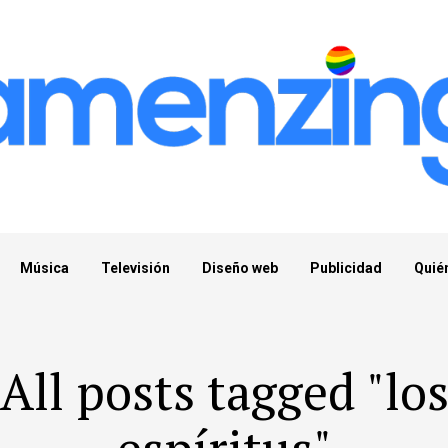
Música
Televisión
Diseño web
Publicidad
Quié
All posts tagged "lo
espíritus"