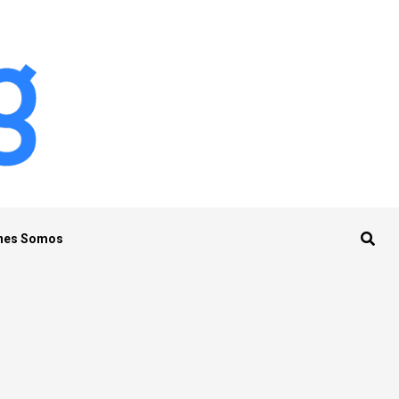
nes Somos
s