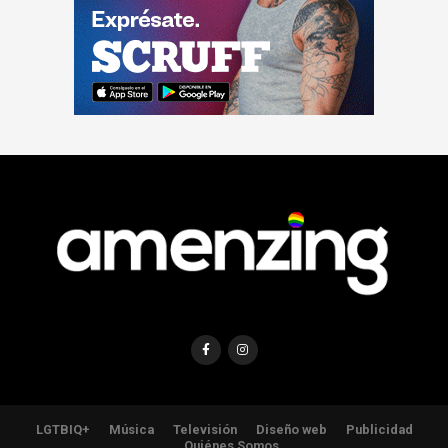
LGTBIQ+
Música
Televisión
Diseño web
Publicidad
Quiénes Somos