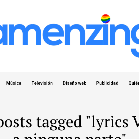
Música
Televisión
Diseño web
Publicidad
Quié
posts tagged "lyrics 
a ninguna parte"