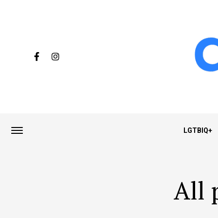
LGTBIQ+
All 