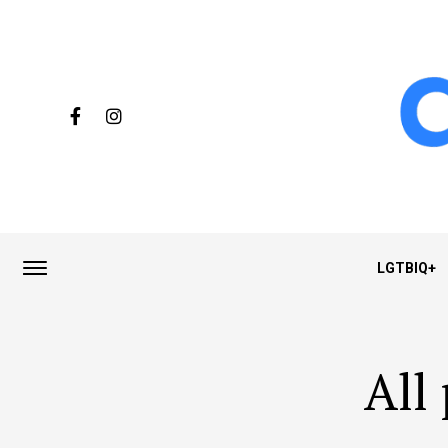
LGTBIQ+
All