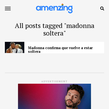
All posts tagged "madonna
soltera"
Madonna confirma que vuelve a estar
soltera
ADVERTISEMENT