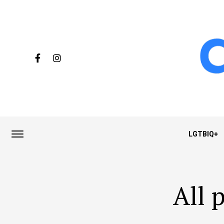
LGTBIQ+
All 