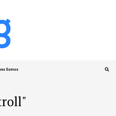
nes Somos
roll"