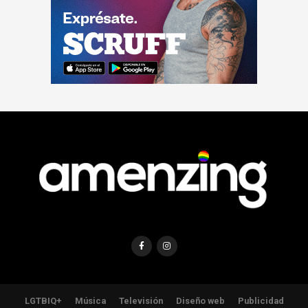
LGTBIQ+
Música
Televisión
Diseño web
Publicidad