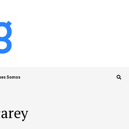
nes Somos
carey