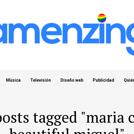
Música
Televisión
Diseño web
Publicidad
Quié
posts tagged "maria 
beautiful miguel"