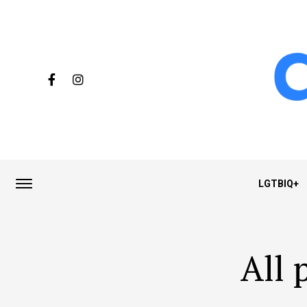
LGTBIQ+
All 