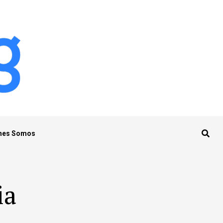
nes Somos
ia
"