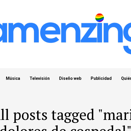
Música
Televisión
Diseño web
Publicidad
Quié
ll posts tagged "mar
dolores de cospedal