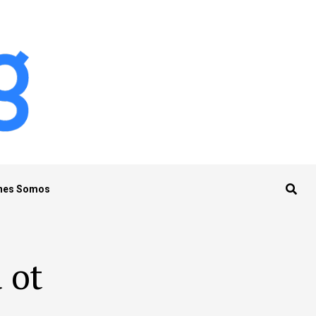
nes Somos
 ot