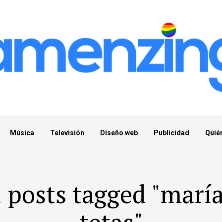
Música
Televisión
Diseño web
Publicidad
Quié
l posts tagged "maría
tetas"