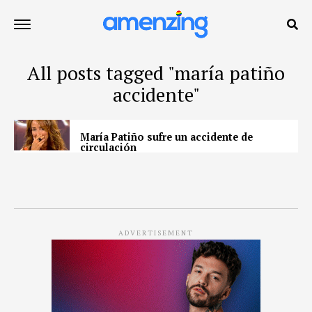
All posts tagged "maría patiño
accidente"
María Patiño sufre un accidente de
circulación
ADVERTISEMENT