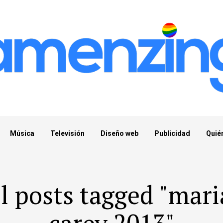
Música
Televisión
Diseño web
Publicidad
Quié
l posts tagged "mar
carey 2013"