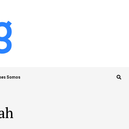
nes Somos
iah