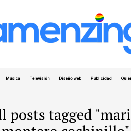
Música
Televisión
Diseño web
Publicidad
Quié
ll posts tagged "mari
montero cochinillo"