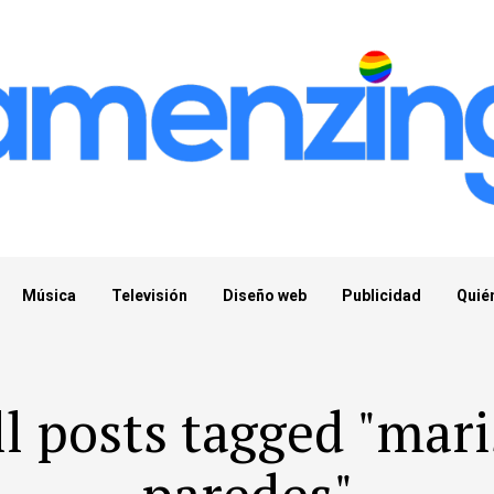
Música
Televisión
Diseño web
Publicidad
Quié
ll posts tagged "mari
paredes"