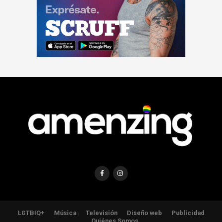
LGTBIQ+
Música
Televisión
Diseño web
Publicidad
Quiénes Somos