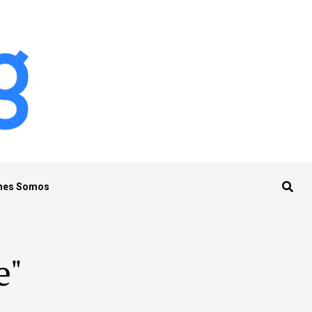
nes Somos
e"