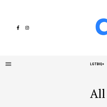
LGTBIQ+
All