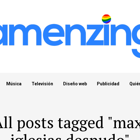
Música
Televisión
Diseño web
Publicidad
Quié
ll posts tagged "ma
iglesias desnudo"