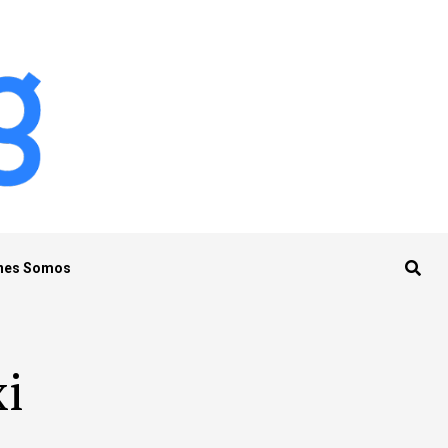
nes Somos
xi