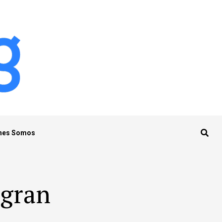
nes Somos
 gran