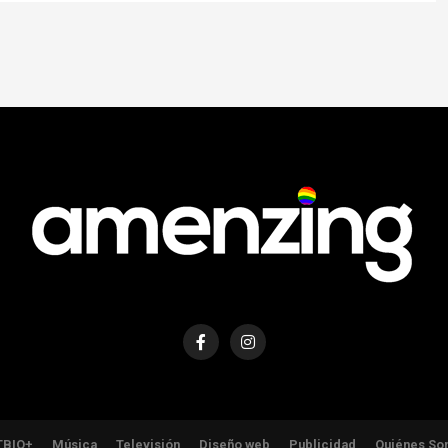
TBIQ+
Música
Televisión
Diseño web
Publicidad
Quiénes So