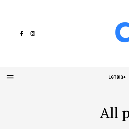
LGTBIQ+
All 