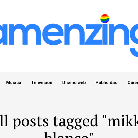
Música
Televisión
Diseño web
Publicidad
Quié
ll posts tagged "mik
blanco"