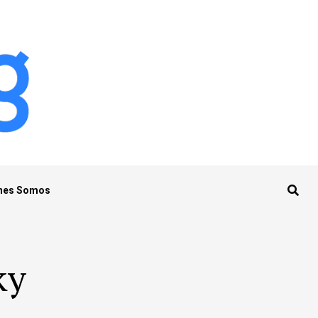
nes Somos
ky