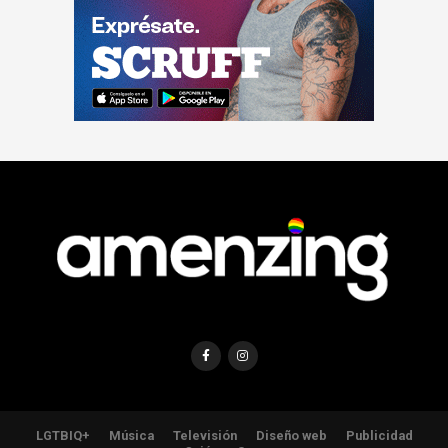
LGTBIQ+
Música
Televisión
Diseño web
Publicidad