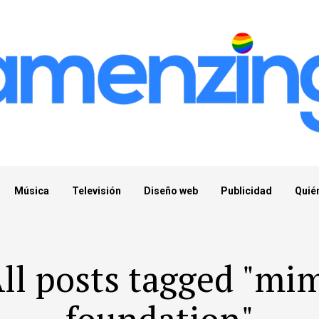
Música
Televisión
Diseño web
Publicidad
Quié
ll posts tagged "mi
foundation"