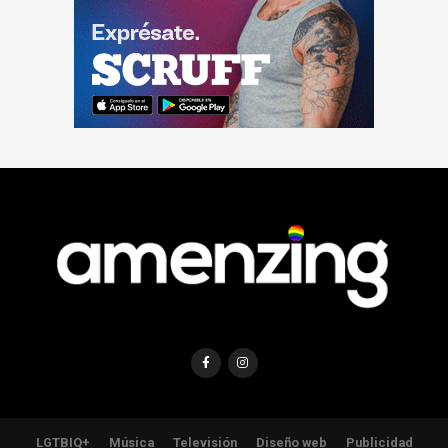
LGTBIQ+
Música
Televisión
Diseño web
Publicidad