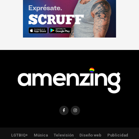
LGTBIQ+
Música
Televisión
Diseño web
Publicidad