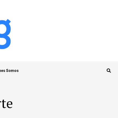
nes Somos
rte