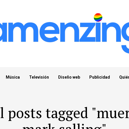
Música
Televisión
Diseño web
Publicidad
Quié
l posts tagged "mue
mark salling"