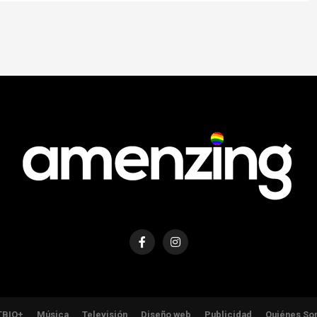
TBIQ+
Música
Televisión
Diseño web
Publicidad
Quiénes So