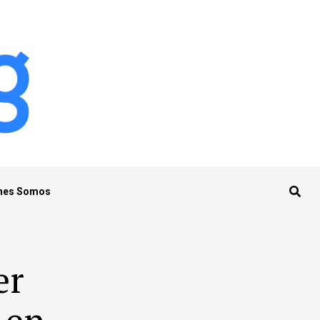
nes Somos
er
 en