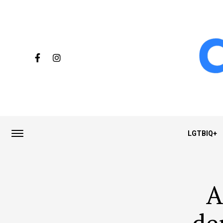
LGTBIQ+
A
de