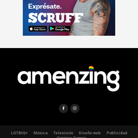
LGTBIQ+
Música
Televisión
Diseño web
Publicidad
Quiénes Somos