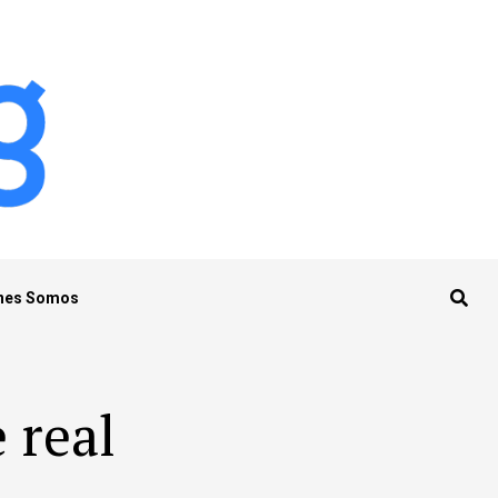
nes Somos
 real