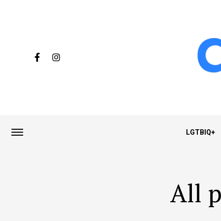
LGTBIQ+
All 