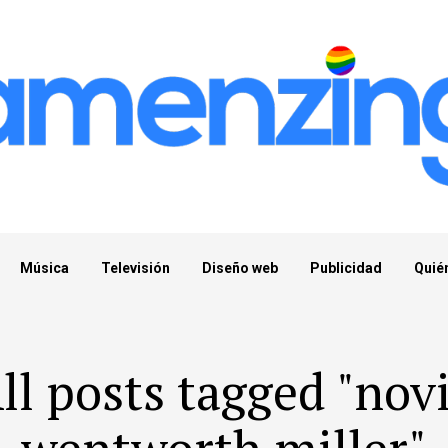
Música
Televisión
Diseño web
Publicidad
Quié
ll posts tagged "nov
wentworth miller"