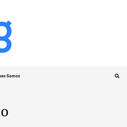
nes Somos
io