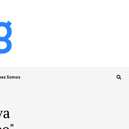
nes Somos
va
eo"