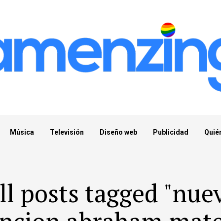
Música
Televisión
Diseño web
Publicidad
Quié
ll posts tagged "nue
ncion abraham mat