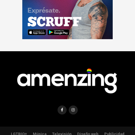
LGTBIQ+
Música
Televisión
Diseño web
Publicidad