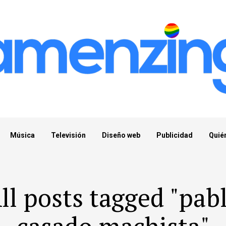
Música
Televisión
Diseño web
Publicidad
Quié
ll posts tagged "pab
casado machista"