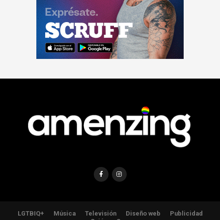
LGTBIQ+
Música
Televisión
Diseño web
Publicidad