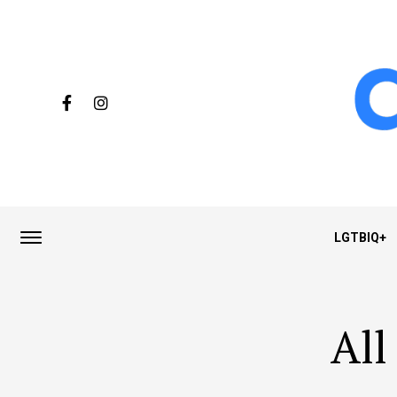
LGTBIQ+
All