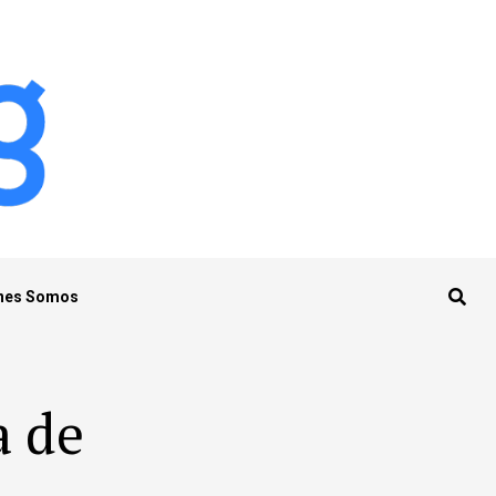
nes Somos
a de