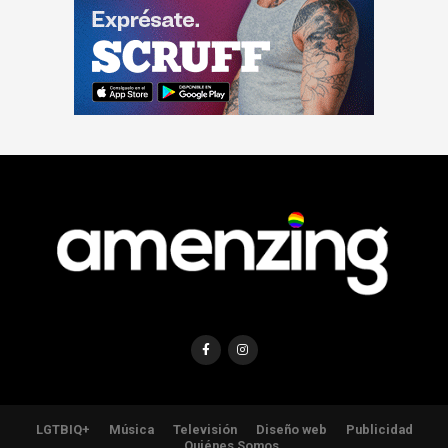
LGTBIQ+
Música
Televisión
Diseño web
Publicidad
Quiénes Somos