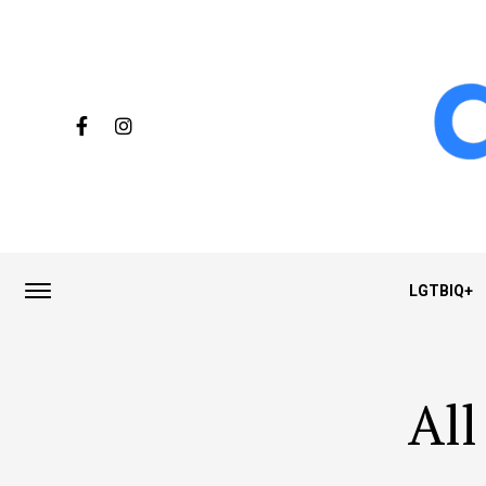
LGTBIQ+
All