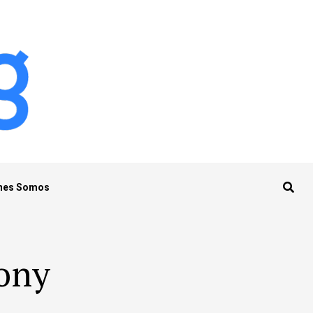
nes Somos
pony