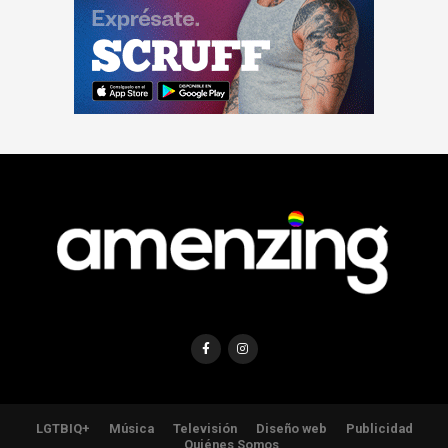
LGTBIQ+
Música
Televisión
Diseño web
Publicidad
Quiénes Somos