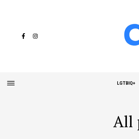
LGTBIQ+
All