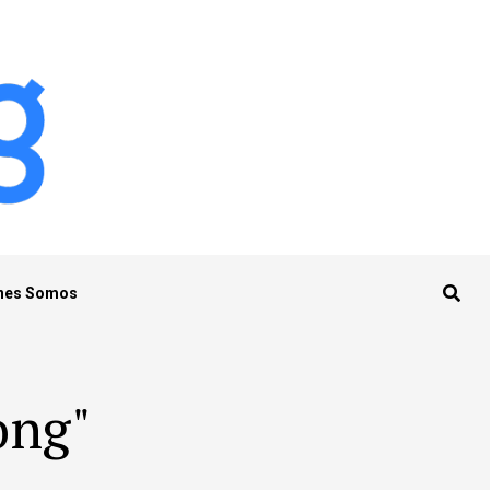
nes Somos
ong"