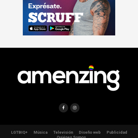
LGTBIQ+
Música
Televisión
Diseño web
Publicidad
Quiénes Somos