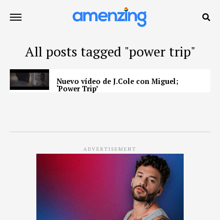
All posts tagged "power trip"
Nuevo vídeo de J.Cole con Miguel;
‘Power Trip’
ADVERTISEMENT