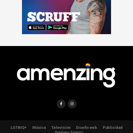
LGTBIQ+
Música
Televisión
Diseño web
Publicidad
Quiénes Somos