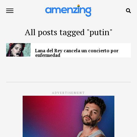
All posts tagged "putin"
Lana del Rey cancela un concierto por
enfermedad
ADVERTISEMENT