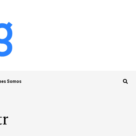
nes Somos
tr