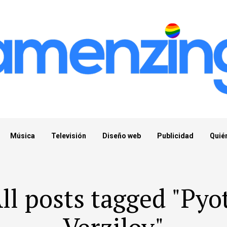
Música
Televisión
Diseño web
Publicidad
Quié
ll posts tagged "Pyo
Verzilov"