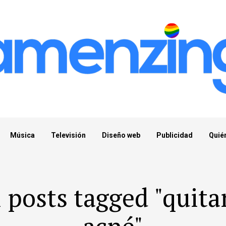
Música
Televisión
Diseño web
Publicidad
Quié
l posts tagged "quitar
acné"