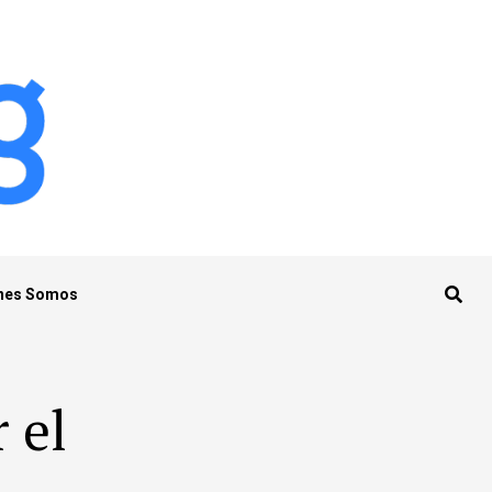
nes Somos
 el