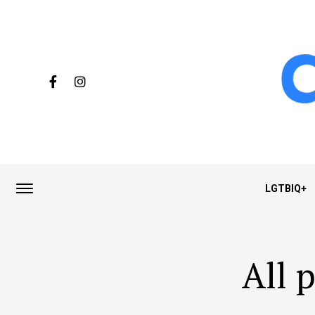
LGTBIQ+
All 